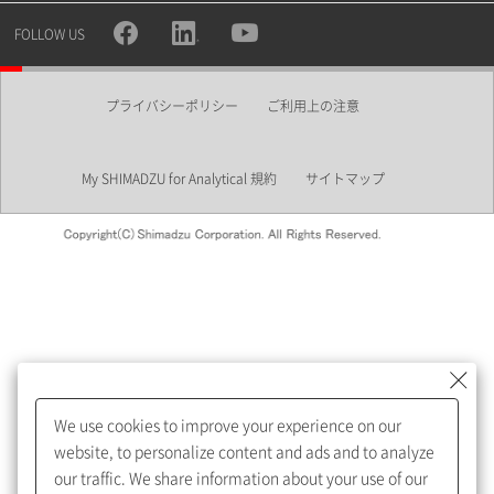
所属部署
FOLLOW US
プライバシーポリシー
ご利用上の注意
業界
My SHIMADZU for Analytical 規約
サイトマップ
会員制サービスMySHIMADZU
for Analyticalへの登録をおすす
めします。
We use cookies to improve your experience on our
My SHIMADZU for Analyticalへ登録いただくと、技術情報や
website, to personalize content and ads and to analyze
取扱説明書・Webinarなどの閲覧ができます。
our traffic. We share information about your use of our