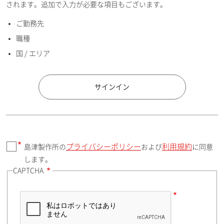
されます。追加で入力が必要な項目もございます。
ご勤務先
E-mailアドレス（半角英数）
職種
国 / エリア
国 / エリア
サインイン
プライバシーポリシー
利用規約
島津製作所の
および
に同意
郵便番号（勤務先）
します。
CAPTCHA
住所検索