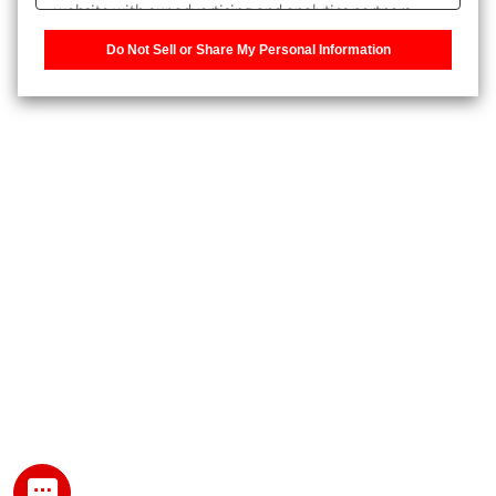
website with our advertising and analytics partners,
また、個人情報を再入力することなくお問合せができるよ
who may combine it with other information that you
うになります。
Do Not Sell or Share My Personal Information
have provided to them or that they have collected from
your use of their services. You have the right to opt-out
登録された個人情報は、当社のプライバシーポリシーに記
of our sharing information about you with our partners.
載された目的のために使用されることがあります。
Please click [Do Not Sell or Share My Personal
Information] to customize your cookie settings on our
website.
Privacy Policy
My SHIMADZU for Analytical 登録
登録時にパスワードを設定してください。
パスワード
文字と数字をそれぞれ1文字以上含み、8文字以上であるこ
と。