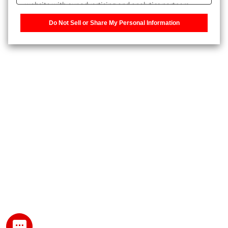
website with our advertising and analytics partners,
また、個人情報を再入力することなくお問合せができるよ
who may combine it with other information that you
うになります。
Do Not Sell or Share My Personal Information
have provided to them or that they have collected from
your use of their services. You have the right to opt-out
登録された個人情報は、当社のプライバシーポリシーに記
of our sharing information about you with our partners.
載された目的のために使用されることがあります。
Please click [Do Not Sell or Share My Personal
Information] to customize your cookie settings on our
website.
Privacy Policy
My SHIMADZU for Analytical 登録
登録時にパスワードを設定してください。
パスワード
文字と数字をそれぞれ1文字以上含み、8文字以上であるこ
と。