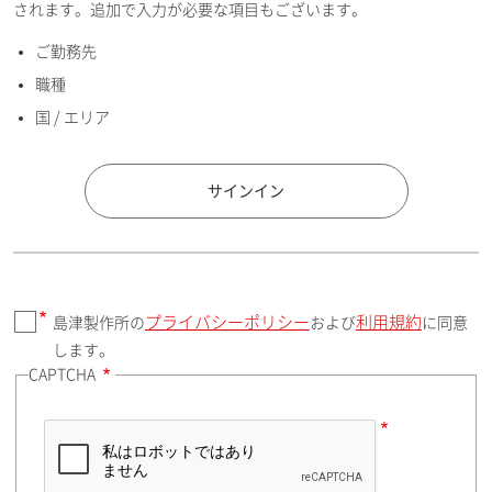
されます。追加で入力が必要な項目もございます。
ご勤務先
E-mailアドレス（半角英数）
職種
国 / エリア
国 / エリア
サインイン
プライバシーポリシー
利用規約
島津製作所の
および
に同意
郵便番号（勤務先）
します。
CAPTCHA
住所検索