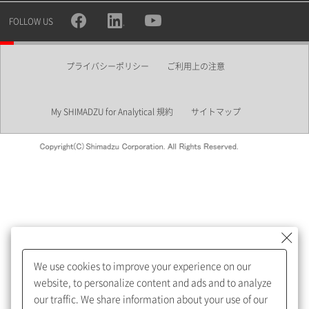
所属部署
FOLLOW US
プライバシーポリシー
ご利用上の注意
業界
My SHIMADZU for Analytical 規約
サイトマップ
会員制サービスMySHIMADZU
for Analyticalへの登録をおすす
めします。
We use cookies to improve your experience on our
My SHIMADZU for Analyticalへ登録いただくと、技術情報や
website, to personalize content and ads and to analyze
取扱説明書・Webinarなどの閲覧ができます。
our traffic. We share information about your use of our