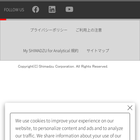
所属部署
FOLLOW US
プライバシーポリシー
ご利用上の注意
業界
My SHIMADZU for Analytical 規約
サイトマップ
会員制サービスMySHIMADZU
for Analyticalへの登録をおすす
めします。
We use cookies to improve your experience on our
My SHIMADZU for Analyticalへ登録いただくと、技術情報や
website, to personalize content and ads and to analyze
取扱説明書・Webinarなどの閲覧ができます。
our traffic. We share information about your use of our