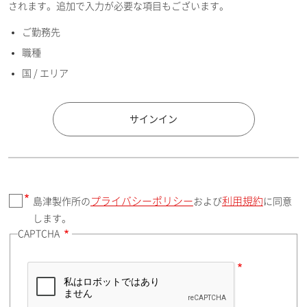
されます。追加で入力が必要な項目もございます。
ご勤務先
E-mailアドレス（半角英数）
職種
国 / エリア
国 / エリア
サインイン
プライバシーポリシー
利用規約
島津製作所の
および
に同意
郵便番号（勤務先）
します。
CAPTCHA
住所検索