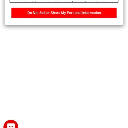
website with our advertising and analytics partners,
また、個人情報を再入力することなくお問合せができるよ
who may combine it with other information that you
うになります。
Do Not Sell or Share My Personal Information
have provided to them or that they have collected from
your use of their services. You have the right to opt-out
登録された個人情報は、当社のプライバシーポリシーに記
of our sharing information about you with our partners.
載された目的のために使用されることがあります。
Please click [Do Not Sell or Share My Personal
Information] to customize your cookie settings on our
website.
Privacy Policy
My SHIMADZU for Analytical 登録
登録時にパスワードを設定してください。
パスワード
文字と数字をそれぞれ1文字以上含み、8文字以上であるこ
と。