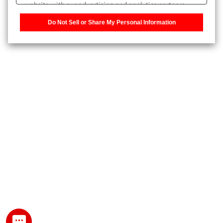
website with our advertising and analytics partners,
また、個人情報を再入力することなくお問合せができるよ
who may combine it with other information that you
うになります。
Do Not Sell or Share My Personal Information
have provided to them or that they have collected from
your use of their services. You have the right to opt-out
登録された個人情報は、当社のプライバシーポリシーに記
of our sharing information about you with our partners.
載された目的のために使用されることがあります。
Please click [Do Not Sell or Share My Personal
Information] to customize your cookie settings on our
website.
Privacy Policy
My SHIMADZU for Analytical 登録
登録時にパスワードを設定してください。
パスワード
文字と数字をそれぞれ1文字以上含み、8文字以上であるこ
と。