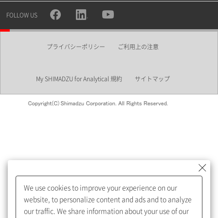
所属部署
FOLLOW US
プライバシーポリシー
ご利用上の注意
業界
My SHIMADZU for Analytical 規約
サイトマップ
会員制サービスMySHIMADZU
for Analyticalへの登録をおすす
めします。
We use cookies to improve your experience on our
My SHIMADZU for Analyticalへ登録いただくと、技術情報や
website, to personalize content and ads and to analyze
取扱説明書・Webinarなどの閲覧ができます。
our traffic. We share information about your use of our