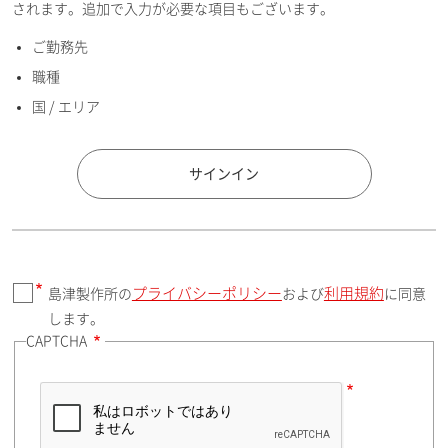
されます。追加で入力が必要な項目もございます。
ご勤務先
E-mailアドレス（半角英数）
職種
国 / エリア
国 / エリア
サインイン
プライバシーポリシー
利用規約
島津製作所の
および
に同意
郵便番号（勤務先）
します。
CAPTCHA
住所検索