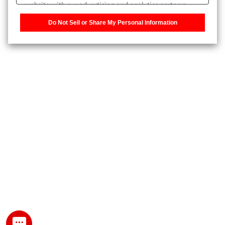
website with our advertising and analytics partners,
また、個人情報を再入力することなくお問合せができるよ
who may combine it with other information that you
うになります。
Do Not Sell or Share My Personal Information
have provided to them or that they have collected from
your use of their services. You have the right to opt-out
登録された個人情報は、当社のプライバシーポリシーに記
of our sharing information about you with our partners.
載された目的のために使用されることがあります。
Please click [Do Not Sell or Share My Personal
Information] to customize your cookie settings on our
website.
Privacy Policy
My SHIMADZU for Analytical 登録
登録時にパスワードを設定してください。
パスワード
文字と数字をそれぞれ1文字以上含み、8文字以上であるこ
と。