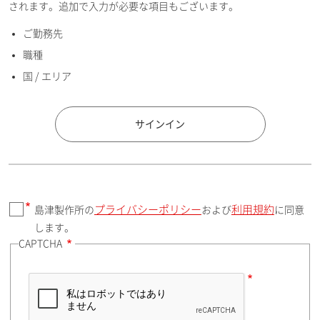
されます。追加で入力が必要な項目もございます。
ご勤務先
E-mailアドレス（半角英数）
職種
国 / エリア
国 / エリア
サインイン
プライバシーポリシー
利用規約
島津製作所の
および
に同意
郵便番号（勤務先）
します。
CAPTCHA
住所検索