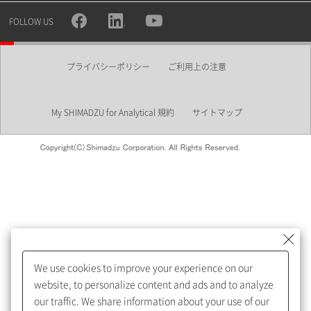
所属部署
FOLLOW US
プライバシーポリシー
ご利用上の注意
業界
My SHIMADZU for Analytical 規約
サイトマップ
会員制サービスMySHIMADZU
for Analyticalへの登録をおすす
めします。
We use cookies to improve your experience on our
My SHIMADZU for Analyticalへ登録いただくと、技術情報や
website, to personalize content and ads and to analyze
取扱説明書・Webinarなどの閲覧ができます。
our traffic. We share information about your use of our