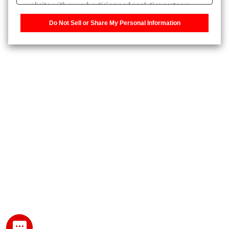
website with our advertising and analytics partners,
また、個人情報を再入力することなくお問合せができるよ
who may combine it with other information that you
うになります。
Do Not Sell or Share My Personal Information
have provided to them or that they have collected from
your use of their services. You have the right to opt-out
登録された個人情報は、当社のプライバシーポリシーに記
of our sharing information about you with our partners.
載された目的のために使用されることがあります。
Please click [Do Not Sell or Share My Personal
Information] to customize your cookie settings on our
website.
Privacy Policy
My SHIMADZU for Analytical 登録
登録時にパスワードを設定してください。
パスワード
文字と数字をそれぞれ1文字以上含み、8文字以上であるこ
と。