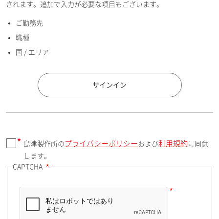
されます。追加で入力が必要な項目もございます。
ご勤務先
E-mailアドレス（半角英数）
職種
国 / エリア
国 / エリア
サインイン
プライバシーポリシー
利用規約
島津製作所の
および
に同意
郵便番号（勤務先）
します。
CAPTCHA
住所検索