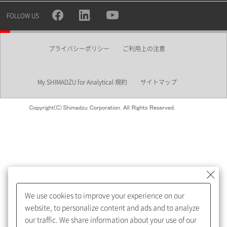
所属部署
FOLLOW US
プライバシーポリシー
ご利用上の注意
業界
My SHIMADZU for Analytical 規約
サイトマップ
会員制サービスMySHIMADZU
for Analyticalへの登録をおすす
めします。
We use cookies to improve your experience on our
My SHIMADZU for Analyticalへ登録いただくと、技術情報や
website, to personalize content and ads and to analyze
取扱説明書・Webinarなどの閲覧ができます。
our traffic. We share information about your use of our