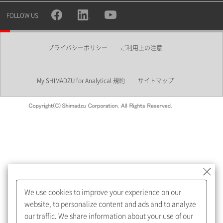
所属部署
FOLLOW US
プライバシーポリシー
ご利用上の注意
業界
My SHIMADZU for Analytical 規約
サイトマップ
会員制サービスMySHIMADZU
for Analyticalへの登録をおすす
めします。
We use cookies to improve your experience on our
My SHIMADZU for Analyticalへ登録いただくと、技術情報や
website, to personalize content and ads and to analyze
取扱説明書・Webinarなどの閲覧ができます。
our traffic. We share information about your use of our