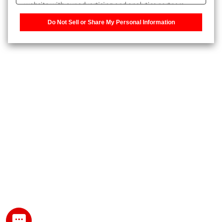
website with our advertising and analytics partners,
また、個人情報を再入力することなくお問合せができるよ
who may combine it with other information that you
うになります。
Do Not Sell or Share My Personal Information
have provided to them or that they have collected from
your use of their services. You have the right to opt-out
登録された個人情報は、当社のプライバシーポリシーに記
of our sharing information about you with our partners.
載された目的のために使用されることがあります。
Please click [Do Not Sell or Share My Personal
Information] to customize your cookie settings on our
website.
Privacy Policy
My SHIMADZU for Analytical 登録
登録時にパスワードを設定してください。
パスワード
文字と数字をそれぞれ1文字以上含み、8文字以上であるこ
と。