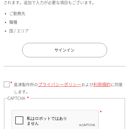
されます。追加で入力が必要な項目もございます。
ご勤務先
E-mailアドレス（半角英数）
職種
国 / エリア
国 / エリア
サインイン
プライバシーポリシー
利用規約
島津製作所の
および
に同意
郵便番号（勤務先）
します。
CAPTCHA
住所検索