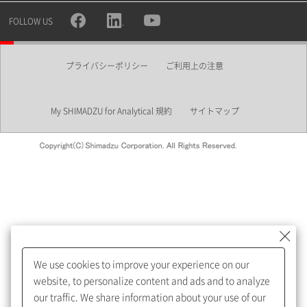
所属部署
FOLLOW US
プライバシーポリシー
ご利用上の注意
業界
My SHIMADZU for Analytical 規約
サイトマップ
会員制サービスMySHIMADZU
for Analyticalへの登録をおすす
めします。
We use cookies to improve your experience on our
My SHIMADZU for Analyticalへ登録いただくと、技術情報や
website, to personalize content and ads and to analyze
取扱説明書・Webinarなどの閲覧ができます。
our traffic. We share information about your use of our