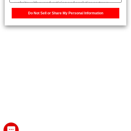
website with our advertising and analytics partners,
また、個人情報を再入力することなくお問合せができるよ
who may combine it with other information that you
うになります。
Do Not Sell or Share My Personal Information
have provided to them or that they have collected from
your use of their services. You have the right to opt-out
登録された個人情報は、当社のプライバシーポリシーに記
of our sharing information about you with our partners.
載された目的のために使用されることがあります。
Please click [Do Not Sell or Share My Personal
Information] to customize your cookie settings on our
website.
Privacy Policy
My SHIMADZU for Analytical 登録
登録時にパスワードを設定してください。
パスワード
文字と数字をそれぞれ1文字以上含み、8文字以上であるこ
と。