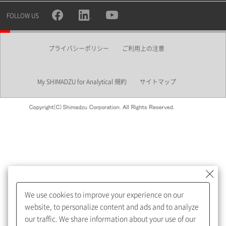
所属部署
FOLLOW US
プライバシーポリシー
ご利用上の注意
業界
My SHIMADZU for Analytical 規約
サイトマップ
会員制サービスMySHIMADZU
for Analyticalへの登録をおすす
めします。
We use cookies to improve your experience on our
My SHIMADZU for Analyticalへ登録いただくと、技術情報や
website, to personalize content and ads and to analyze
取扱説明書・Webinarなどの閲覧ができます。
our traffic. We share information about your use of our