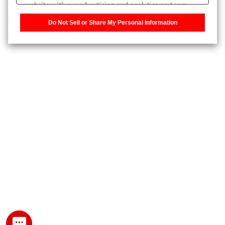
website with our advertising and analytics partners,
また、個人情報を再入力することなくお問合せができるよ
who may combine it with other information that you
うになります。
Do Not Sell or Share My Personal Information
have provided to them or that they have collected from
your use of their services. You have the right to opt-out
登録された個人情報は、当社のプライバシーポリシーに記
of our sharing information about you with our partners.
載された目的のために使用されることがあります。
Please click [Do Not Sell or Share My Personal
Information] to customize your cookie settings on our
website.
Privacy Policy
My SHIMADZU for Analytical 登録
登録時にパスワードを設定してください。
パスワード
文字と数字をそれぞれ1文字以上含み、8文字以上であるこ
と。