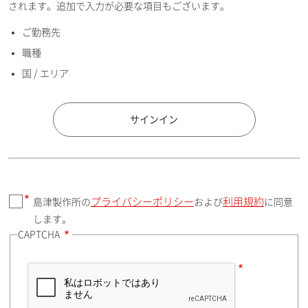
されます。追加で入力が必要な項目もございます。
ご勤務先
E-mailアドレス（半角英数）
職種
国 / エリア
国 / エリア
サインイン
プライバシーポリシー
利用規約
島津製作所の
および
に同意
郵便番号（勤務先）
します。
CAPTCHA
住所検索