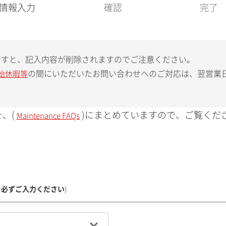
現
情報入力
確認
完了
在
:
ますと、記入内容が削除されますのでご注意ください。
の間にいただいたお問い合わせへのご対応は、翌営業
始休暇等
、(
)にまとめていますので、ご覧くだ
Maintenance FAQs
、必ずご入力ください
)