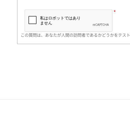
市（勤務先）
町名・番地（勤務先）
この質問は、あなたが人間の訪問者であるかどうかをテス
電話番号
携帯電話番号
ご勤務先