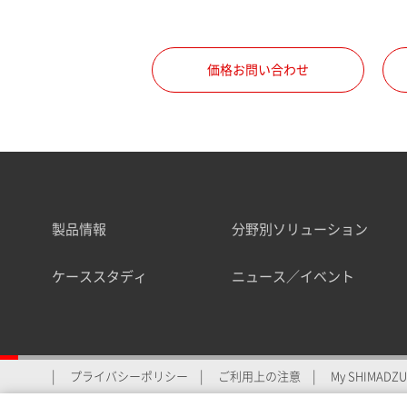
職種
価格お問い合わせ
所属部署
製品情報
分野別ソリューション
業界
ケーススタディ
ニュース／イベント
会員制サービスMySHIMAD
プライバシーポリシー
ご利用上の注意
My SHIMADZU 