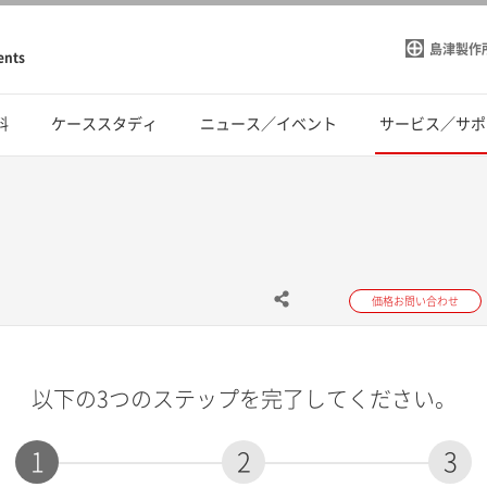
島津製作
ents
料
ケーススタディ
ニュース／イベント
サービス／サポ
価格お問い合わせ
以下の3つのステップを完了してください。
1
2
3