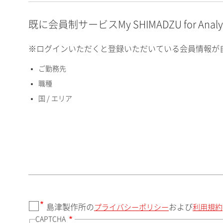
E-mailアドレス（半角
英数）
既に会員制サービスMy SHIMADZU for An
※ログインいただくと登録いただいている会員情報が
ご勤務先
国 / エリア
職種
国 / エリア
郵便番号（勤務先）
都道府県（勤務先）
島津製作所の
および
プライバシーポリシー
利用規約
CAPTCHA