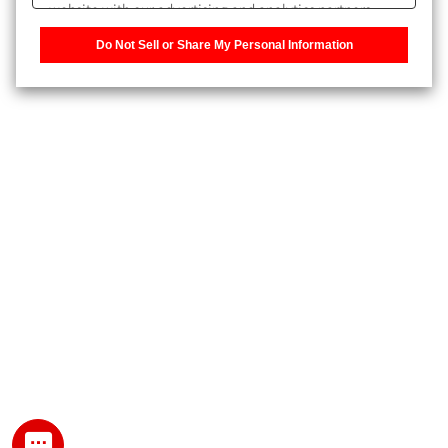
website with our advertising and analytics partners,
また、個人情報を再入力することなくお問合せができるよ
who may combine it with other information that you
うになります。
Do Not Sell or Share My Personal Information
have provided to them or that they have collected from
your use of their services. You have the right to opt-out
登録された個人情報は、当社のプライバシーポリシーに記
of our sharing information about you with our partners.
載された目的のために使用されることがあります。
Please click [Do Not Sell or Share My Personal
Information] to customize your cookie settings on our
website.
Privacy Policy
My SHIMADZU for Analytical 登録
登録時にパスワードを設定してください。
パスワード
文字と数字をそれぞれ1文字以上含み、8文字以上であるこ
と。