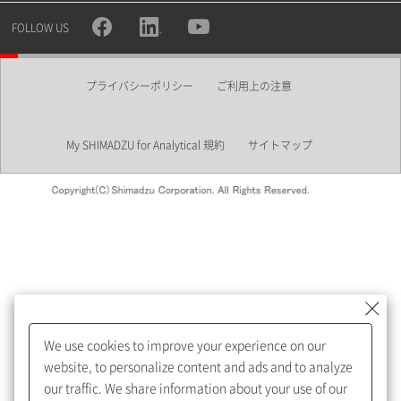
所属部署
FOLLOW US
プライバシーポリシー
ご利用上の注意
業界
My SHIMADZU for Analytical 規約
サイトマップ
会員制サービスMySHIMADZU
for Analyticalへの登録をおすす
めします。
We use cookies to improve your experience on our
My SHIMADZU for Analyticalへ登録いただくと、技術情報や
website, to personalize content and ads and to analyze
取扱説明書・Webinarなどの閲覧ができます。
our traffic. We share information about your use of our