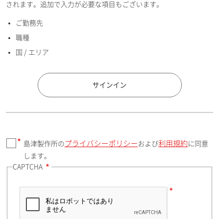
されます。追加で入力が必要な項目もございます。
ご勤務先
E-mailアドレス（半角英数）
職種
国 / エリア
国 / エリア
サインイン
プライバシーポリシー
利用規約
島津製作所の
および
に同意
郵便番号（勤務先）
します。
CAPTCHA
住所検索