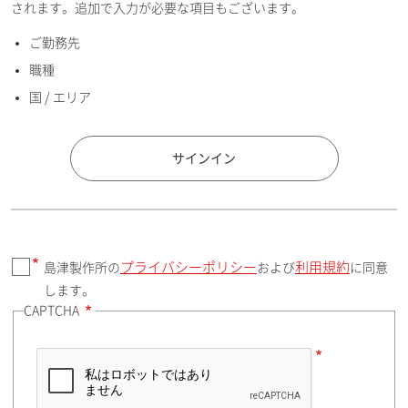
されます。追加で入力が必要な項目もございます。
ご勤務先
E-mailアドレス（半角英数）
職種
国 / エリア
国 / エリア
サインイン
プライバシーポリシー
利用規約
島津製作所の
および
に同意
郵便番号（勤務先）
します。
CAPTCHA
住所検索