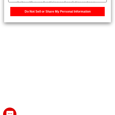
website with our advertising and analytics partners,
また、個人情報を再入力することなくお問合せができるよ
who may combine it with other information that you
うになります。
Do Not Sell or Share My Personal Information
have provided to them or that they have collected from
your use of their services. You have the right to opt-out
登録された個人情報は、当社のプライバシーポリシーに記
of our sharing information about you with our partners.
載された目的のために使用されることがあります。
Please click [Do Not Sell or Share My Personal
Information] to customize your cookie settings on our
website.
Privacy Policy
My SHIMADZU for Analytical 登録
登録時にパスワードを設定してください。
パスワード
文字と数字をそれぞれ1文字以上含み、8文字以上であるこ
と。