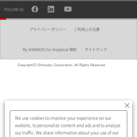
所属部署
FOLLOW US
プライバシーポリシー
ご利用上の注意
業界
My SHIMADZU for Analytical 規約
サイトマップ
会員制サービスMySHIMADZU
for Analyticalへの登録をおすす
めします。
We use cookies to improve your experience on our
My SHIMADZU for Analyticalへ登録いただくと、技術情報や
website, to personalize content and ads and to analyze
取扱説明書・Webinarなどの閲覧ができます。
our traffic. We share information about your use of our