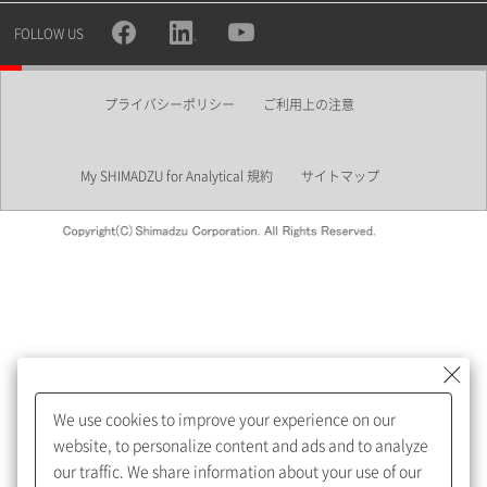
所属部署
FOLLOW US
プライバシーポリシー
ご利用上の注意
業界
My SHIMADZU for Analytical 規約
サイトマップ
会員制サービスMySHIMADZU
for Analyticalへの登録をおすす
めします。
We use cookies to improve your experience on our
My SHIMADZU for Analyticalへ登録いただくと、技術情報や
website, to personalize content and ads and to analyze
取扱説明書・Webinarなどの閲覧ができます。
our traffic. We share information about your use of our