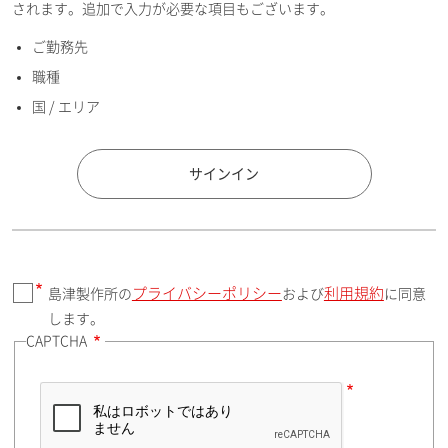
されます。追加で入力が必要な項目もございます。
ご勤務先
E-mailアドレス（半角英数）
職種
国 / エリア
国 / エリア
サインイン
プライバシーポリシー
利用規約
島津製作所の
および
に同意
郵便番号（勤務先）
します。
CAPTCHA
住所検索