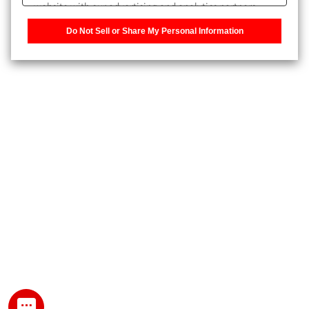
website with our advertising and analytics partners,
また、個人情報を再入力することなくお問合せができるよ
who may combine it with other information that you
うになります。
Do Not Sell or Share My Personal Information
have provided to them or that they have collected from
your use of their services. You have the right to opt-out
登録された個人情報は、当社のプライバシーポリシーに記
of our sharing information about you with our partners.
載された目的のために使用されることがあります。
Please click [Do Not Sell or Share My Personal
Information] to customize your cookie settings on our
website.
Privacy Policy
My SHIMADZU for Analytical 登録
登録時にパスワードを設定してください。
パスワード
文字と数字をそれぞれ1文字以上含み、8文字以上であるこ
と。