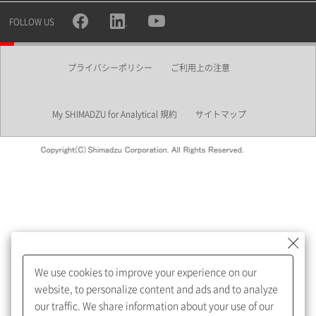
所属部署
FOLLOW US
プライバシーポリシー
ご利用上の注意
業界
My SHIMADZU for Analytical 規約
サイトマップ
会員制サービスMySHIMADZU
for Analyticalへの登録をおすす
めします。
We use cookies to improve your experience on our
My SHIMADZU for Analyticalへ登録いただくと、技術情報や
website, to personalize content and ads and to analyze
取扱説明書・Webinarなどの閲覧ができます。
our traffic. We share information about your use of our