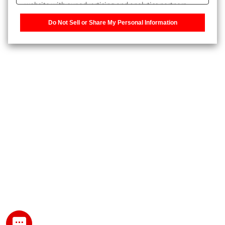
website with our advertising and analytics partners,
また、個人情報を再入力することなくお問合せができるよ
who may combine it with other information that you
うになります。
Do Not Sell or Share My Personal Information
have provided to them or that they have collected from
your use of their services. You have the right to opt-out
登録された個人情報は、当社のプライバシーポリシーに記
of our sharing information about you with our partners.
載された目的のために使用されることがあります。
Please click [Do Not Sell or Share My Personal
Information] to customize your cookie settings on our
website.
Privacy Policy
My SHIMADZU for Analytical 登録
登録時にパスワードを設定してください。
パスワード
文字と数字をそれぞれ1文字以上含み、8文字以上であるこ
と。