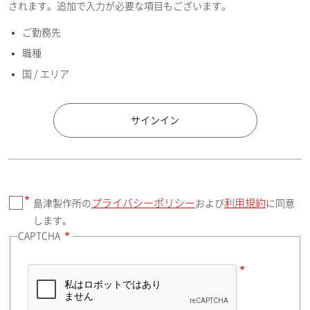
されます。追加で入力が必要な項目もございます。
ご勤務先
E-mailアドレス（半角英数）
職種
国 / エリア
国 / エリア
サインイン
プライバシーポリシー
利用規約
島津製作所の
および
に同意
郵便番号（勤務先）
します。
CAPTCHA
住所検索