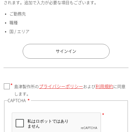
されます。追加で入力が必要な項目もございます。
ご勤務先
E-mailアドレス（半角英数）
職種
国 / エリア
国 / エリア
サインイン
プライバシーポリシー
利用規約
島津製作所の
および
に同意
郵便番号（勤務先）
します。
CAPTCHA
住所検索