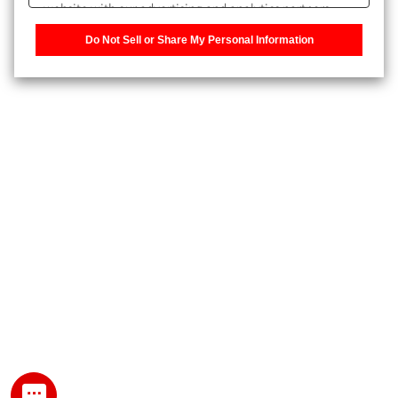
website with our advertising and analytics partners,
また、個人情報を再入力することなくお問合せができるよ
who may combine it with other information that you
うになります。
Do Not Sell or Share My Personal Information
have provided to them or that they have collected from
your use of their services. You have the right to opt-out
登録された個人情報は、当社のプライバシーポリシーに記
of our sharing information about you with our partners.
載された目的のために使用されることがあります。
Please click [Do Not Sell or Share My Personal
Information] to customize your cookie settings on our
website.
Privacy Policy
My SHIMADZU for Analytical 登録
登録時にパスワードを設定してください。
パスワード
文字と数字をそれぞれ1文字以上含み、8文字以上であるこ
と。