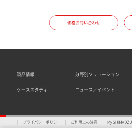
職種
価格お問い合わせ
所属部署
製品情報
分野別ソリューション
業界
ケーススタディ
ニュース／イベント
会員制サービスMySHIMAD
プライバシーポリシー
ご利用上の注意
My SHIMADZU 