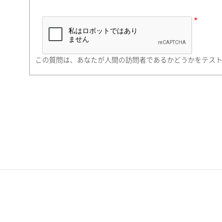
市（勤務先）
町名・番地（勤務先）
この質問は、あなたが人間の訪問者であるかどうかをテス
電話番号
携帯電話番号
ご勤務先