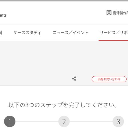
島津製作
ents
料
ケーススタディ
ニュース／イベント
サービス／サポ
価格お問い合わせ
以下の3つのステップを完了してください。
1
2
3