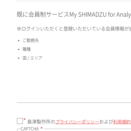
E-mailアドレス（半角
英数）
既に会員制サービスMy SHIMADZU for An
※ログインいただくと登録いただいている会員情報が
ご勤務先
国 / エリア
職種
国 / エリア
郵便番号（勤務先）
都道府県（勤務先）
島津製作所の
および
プライバシーポリシー
利用規約
CAPTCHA