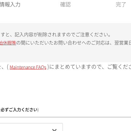
現
情報入力
確認
完了
在
:
ますと、記入内容が削除されますのでご注意ください。
の間にいただいたお問い合わせへのご対応は、翌営業
始休暇等
、(
)にまとめていますので、ご覧くだ
Maintenance FAQs
、必ずご入力ください
)