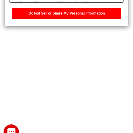
website with our advertising and analytics partners,
また、個人情報を再入力することなくお問合せができるよ
who may combine it with other information that you
うになります。
Do Not Sell or Share My Personal Information
have provided to them or that they have collected from
your use of their services. You have the right to opt-out
登録された個人情報は、当社のプライバシーポリシーに記
of our sharing information about you with our partners.
載された目的のために使用されることがあります。
Please click [Do Not Sell or Share My Personal
Information] to customize your cookie settings on our
website.
Privacy Policy
My SHIMADZU for Analytical 登録
登録時にパスワードを設定してください。
パスワード
文字と数字をそれぞれ1文字以上含み、8文字以上であるこ
と。