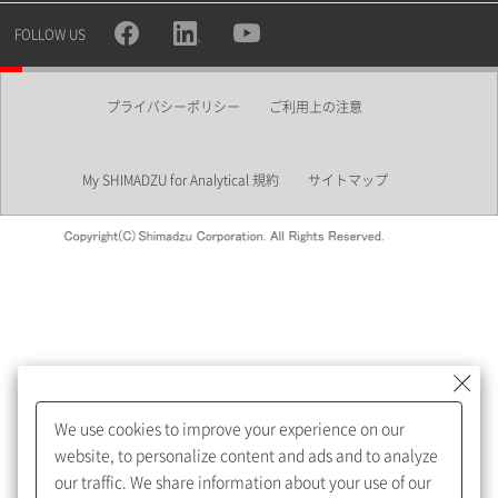
所属部署
FOLLOW US
プライバシーポリシー
ご利用上の注意
業界
My SHIMADZU for Analytical 規約
サイトマップ
会員制サービスMySHIMADZU
for Analyticalへの登録をおすす
めします。
We use cookies to improve your experience on our
My SHIMADZU for Analyticalへ登録いただくと、技術情報や
website, to personalize content and ads and to analyze
取扱説明書・Webinarなどの閲覧ができます。
our traffic. We share information about your use of our