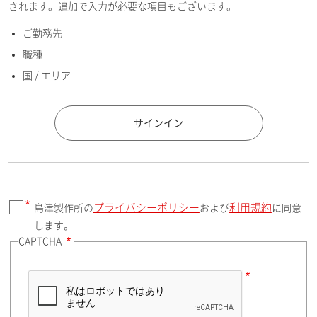
されます。追加で入力が必要な項目もございます。
ご勤務先
E-mailアドレス（半角英数）
職種
国 / エリア
国 / エリア
サインイン
プライバシーポリシー
利用規約
島津製作所の
および
に同意
郵便番号（勤務先）
します。
CAPTCHA
住所検索