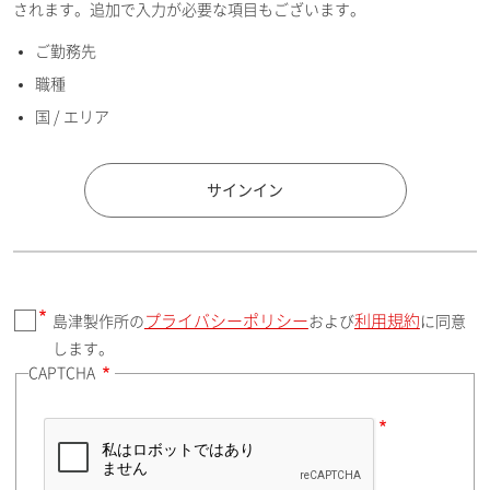
されます。追加で入力が必要な項目もございます。
ご勤務先
E-mailアドレス（半角英数）
職種
国 / エリア
国 / エリア
サインイン
プライバシーポリシー
利用規約
島津製作所の
および
に同意
郵便番号（勤務先）
します。
CAPTCHA
住所検索