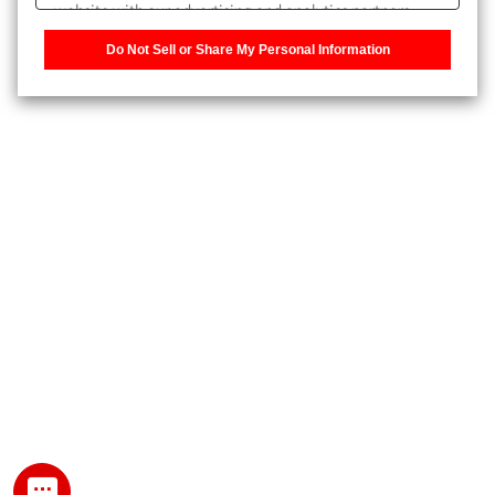
website with our advertising and analytics partners,
また、個人情報を再入力することなくお問合せができるよ
who may combine it with other information that you
うになります。
Do Not Sell or Share My Personal Information
have provided to them or that they have collected from
your use of their services. You have the right to opt-out
登録された個人情報は、当社のプライバシーポリシーに記
of our sharing information about you with our partners.
載された目的のために使用されることがあります。
Please click [Do Not Sell or Share My Personal
Information] to customize your cookie settings on our
website.
Privacy Policy
My SHIMADZU for Analytical 登録
登録時にパスワードを設定してください。
パスワード
文字と数字をそれぞれ1文字以上含み、8文字以上であるこ
と。