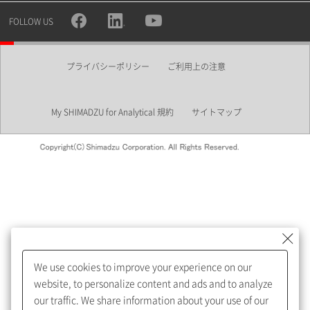
所属部署
FOLLOW US
プライバシーポリシー
ご利用上の注意
業界
My SHIMADZU for Analytical 規約
サイトマップ
会員制サービスMySHIMADZU
for Analyticalへの登録をおすす
めします。
We use cookies to improve your experience on our
My SHIMADZU for Analyticalへ登録いただくと、技術情報や
website, to personalize content and ads and to analyze
取扱説明書・Webinarなどの閲覧ができます。
our traffic. We share information about your use of our