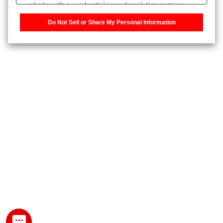
website with our advertising and analytics partners,
また、個人情報を再入力することなくお問合せができるよ
who may combine it with other information that you
うになります。
Do Not Sell or Share My Personal Information
have provided to them or that they have collected from
your use of their services. You have the right to opt-out
登録された個人情報は、当社のプライバシーポリシーに記
of our sharing information about you with our partners.
載された目的のために使用されることがあります。
Please click [Do Not Sell or Share My Personal
Information] to customize your cookie settings on our
website.
Privacy Policy
My SHIMADZU for Analytical 登録
登録時にパスワードを設定してください。
パスワード
文字と数字をそれぞれ1文字以上含み、8文字以上であるこ
と。