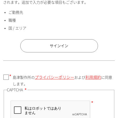
されます。追加で入力が必要な項目もございます。
ご勤務先
E-mailアドレス（半角英数）
職種
国 / エリア
国 / エリア
サインイン
プライバシーポリシー
利用規約
島津製作所の
および
に同意
郵便番号（勤務先）
します。
CAPTCHA
住所検索