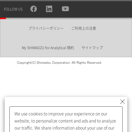
所属部署
FOLLOW US
プライバシーポリシー
ご利用上の注意
業界
My SHIMADZU for Analytical 規約
サイトマップ
会員制サービスMySHIMADZU
for Analyticalへの登録をおすす
めします。
We use cookies to improve your experience on our
My SHIMADZU for Analyticalへ登録いただくと、技術情報や
website, to personalize content and ads and to analyze
取扱説明書・Webinarなどの閲覧ができます。
our traffic. We share information about your use of our