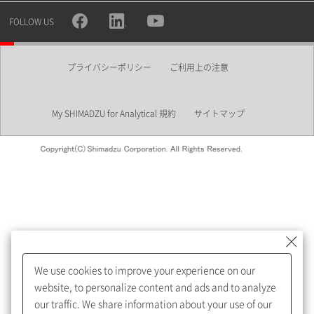
所属部署
FOLLOW US
プライバシーポリシー
ご利用上の注意
業界
My SHIMADZU for Analytical 規約
サイトマップ
会員制サービスMySHIMADZU
for Analyticalへの登録をおすす
めします。
We use cookies to improve your experience on our
My SHIMADZU for Analyticalへ登録いただくと、技術情報や
website, to personalize content and ads and to analyze
取扱説明書・Webinarなどの閲覧ができます。
our traffic. We share information about your use of our