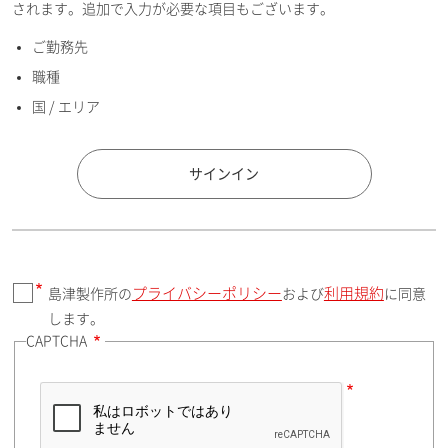
されます。追加で入力が必要な項目もございます。
ご勤務先
E-mailアドレス（半角英数）
職種
国 / エリア
国 / エリア
サインイン
プライバシーポリシー
利用規約
島津製作所の
および
に同意
郵便番号（勤務先）
します。
CAPTCHA
住所検索