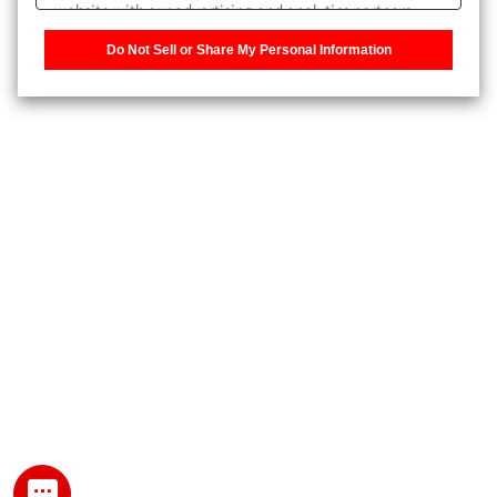
website with our advertising and analytics partners,
また、個人情報を再入力することなくお問合せができるよ
who may combine it with other information that you
うになります。
Do Not Sell or Share My Personal Information
have provided to them or that they have collected from
your use of their services. You have the right to opt-out
登録された個人情報は、当社のプライバシーポリシーに記
of our sharing information about you with our partners.
載された目的のために使用されることがあります。
Please click [Do Not Sell or Share My Personal
Information] to customize your cookie settings on our
website.
Privacy Policy
My SHIMADZU for Analytical 登録
登録時にパスワードを設定してください。
パスワード
文字と数字をそれぞれ1文字以上含み、8文字以上であるこ
と。