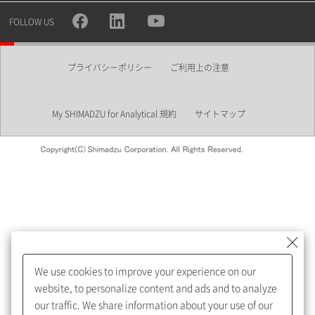
所属部署
FOLLOW US
プライバシーポリシー
ご利用上の注意
業界
My SHIMADZU for Analytical 規約
サイトマップ
会員制サービスMySHIMADZU
for Analyticalへの登録をおすす
めします。
We use cookies to improve your experience on our
My SHIMADZU for Analyticalへ登録いただくと、技術情報や
website, to personalize content and ads and to analyze
取扱説明書・Webinarなどの閲覧ができます。
our traffic. We share information about your use of our