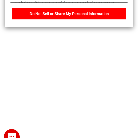
website with our advertising and analytics partners,
また、個人情報を再入力することなくお問合せができるよ
who may combine it with other information that you
うになります。
Do Not Sell or Share My Personal Information
have provided to them or that they have collected from
your use of their services. You have the right to opt-out
登録された個人情報は、当社のプライバシーポリシーに記
of our sharing information about you with our partners.
載された目的のために使用されることがあります。
Please click [Do Not Sell or Share My Personal
Information] to customize your cookie settings on our
website.
Privacy Policy
My SHIMADZU for Analytical 登録
登録時にパスワードを設定してください。
パスワード
文字と数字をそれぞれ1文字以上含み、8文字以上であるこ
と。