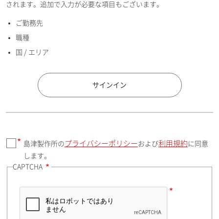
されます。追加で入力が必要な項目もございます。
ご勤務先
E-mailアドレス（半角英数）
職種
国 / エリア
国 / エリア
サインイン
プライバシーポリシー
利用規約
島津製作所の
および
に同意
郵便番号（勤務先）
します。
CAPTCHA
住所検索