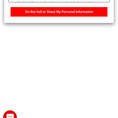
website with our advertising and analytics partners,
また、個人情報を再入力することなくお問合せができるよ
who may combine it with other information that you
うになります。
Do Not Sell or Share My Personal Information
have provided to them or that they have collected from
your use of their services. You have the right to opt-out
登録された個人情報は、当社のプライバシーポリシーに記
of our sharing information about you with our partners.
載された目的のために使用されることがあります。
Please click [Do Not Sell or Share My Personal
Information] to customize your cookie settings on our
website.
Privacy Policy
My SHIMADZU for Analytical 登録
登録時にパスワードを設定してください。
パスワード
文字と数字をそれぞれ1文字以上含み、8文字以上であるこ
と。