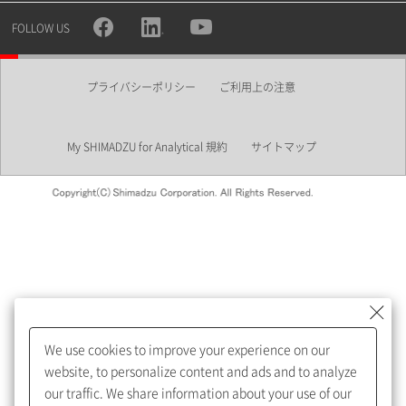
所属部署
FOLLOW US
プライバシーポリシー
ご利用上の注意
業界
My SHIMADZU for Analytical 規約
サイトマップ
会員制サービスMySHIMADZU
for Analyticalへの登録をおすす
めします。
We use cookies to improve your experience on our
My SHIMADZU for Analyticalへ登録いただくと、技術情報や
website, to personalize content and ads and to analyze
取扱説明書・Webinarなどの閲覧ができます。
our traffic. We share information about your use of our