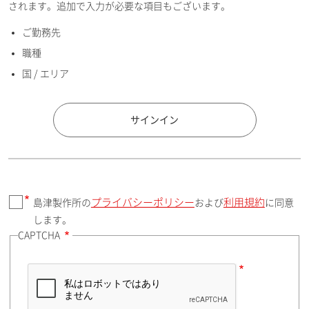
されます。追加で入力が必要な項目もございます。
ご勤務先
E-mailアドレス（半角英数）
職種
国 / エリア
国 / エリア
サインイン
プライバシーポリシー
利用規約
島津製作所の
および
に同意
郵便番号（勤務先）
します。
CAPTCHA
住所検索