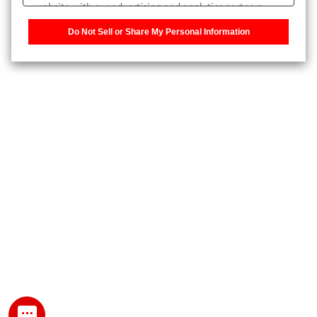
website with our advertising and analytics partners,
また、個人情報を再入力することなくお問合せができるよ
who may combine it with other information that you
うになります。
Do Not Sell or Share My Personal Information
have provided to them or that they have collected from
your use of their services. You have the right to opt-out
登録された個人情報は、当社のプライバシーポリシーに記
of our sharing information about you with our partners.
載された目的のために使用されることがあります。
Please click [Do Not Sell or Share My Personal
Information] to customize your cookie settings on our
website.
Privacy Policy
My SHIMADZU for Analytical 登録
登録時にパスワードを設定してください。
パスワード
文字と数字をそれぞれ1文字以上含み、8文字以上であるこ
と。