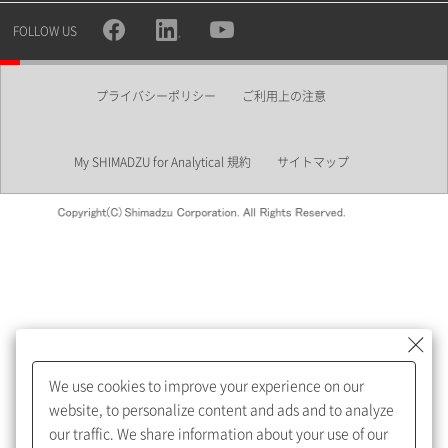
所属部署
FOLLOW US
プライバシーポリシー
ご利用上の注意
業界
My SHIMADZU for Analytical 規約
サイトマップ
会員制サービスMySHIMADZU
for Analyticalへの登録をおすす
めします。
We use cookies to improve your experience on our
My SHIMADZU for Analyticalへ登録いただくと、技術情報や
website, to personalize content and ads and to analyze
取扱説明書・Webinarなどの閲覧ができます。
our traffic. We share information about your use of our