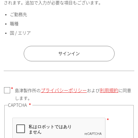
されます。追加で入力が必要な項目もございます。
ご勤務先
E-mailアドレス（半角英数）
職種
国 / エリア
国 / エリア
サインイン
プライバシーポリシー
利用規約
島津製作所の
および
に同意
郵便番号（勤務先）
します。
CAPTCHA
住所検索