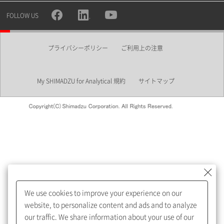
所属部署
FOLLOW US
プライバシーポリシー
ご利用上の注意
業界
My SHIMADZU for Analytical 規約
サイトマップ
会員制サービスMySHIMADZU
for Analyticalへの登録をおすす
めします。
We use cookies to improve your experience on our
My SHIMADZU for Analyticalへ登録いただくと、技術情報や
website, to personalize content and ads and to analyze
取扱説明書・Webinarなどの閲覧ができます。
our traffic. We share information about your use of our