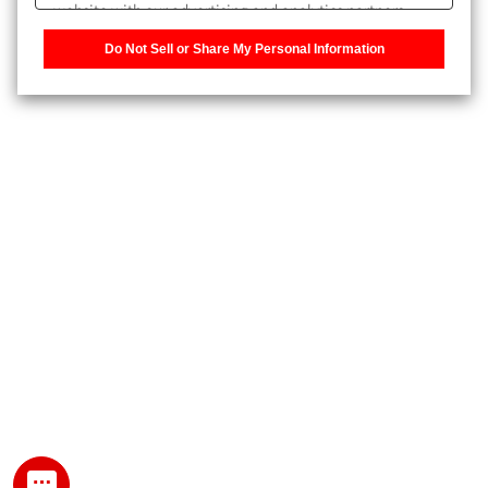
website with our advertising and analytics partners,
また、個人情報を再入力することなくお問合せができるよ
who may combine it with other information that you
うになります。
Do Not Sell or Share My Personal Information
have provided to them or that they have collected from
your use of their services. You have the right to opt-out
登録された個人情報は、当社のプライバシーポリシーに記
of our sharing information about you with our partners.
載された目的のために使用されることがあります。
Please click [Do Not Sell or Share My Personal
Information] to customize your cookie settings on our
website.
Privacy Policy
My SHIMADZU for Analytical 登録
登録時にパスワードを設定してください。
パスワード
文字と数字をそれぞれ1文字以上含み、8文字以上であるこ
と。