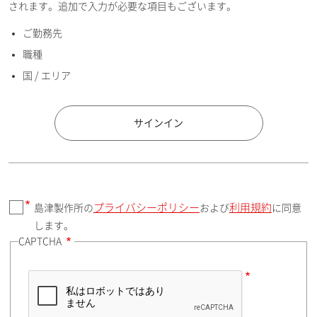
されます。追加で入力が必要な項目もございます。
ご勤務先
E-mailアドレス（半角英数）
職種
国 / エリア
国 / エリア
サインイン
プライバシーポリシー
利用規約
島津製作所の
および
に同意
郵便番号（勤務先）
します。
CAPTCHA
住所検索