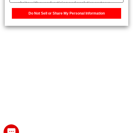
website with our advertising and analytics partners,
また、個人情報を再入力することなくお問合せができるよ
who may combine it with other information that you
うになります。
Do Not Sell or Share My Personal Information
have provided to them or that they have collected from
your use of their services. You have the right to opt-out
登録された個人情報は、当社のプライバシーポリシーに記
of our sharing information about you with our partners.
載された目的のために使用されることがあります。
Please click [Do Not Sell or Share My Personal
Information] to customize your cookie settings on our
website.
Privacy Policy
My SHIMADZU for Analytical 登録
登録時にパスワードを設定してください。
パスワード
文字と数字をそれぞれ1文字以上含み、8文字以上であるこ
と。