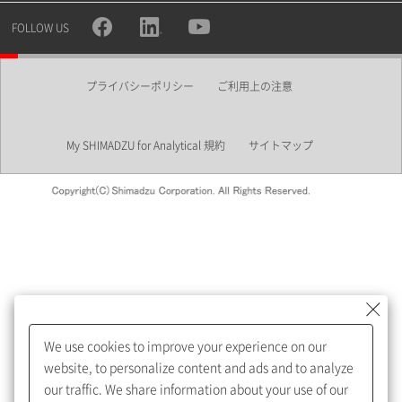
所属部署
FOLLOW US
プライバシーポリシー
ご利用上の注意
業界
My SHIMADZU for Analytical 規約
サイトマップ
会員制サービスMySHIMADZU
for Analyticalへの登録をおすす
めします。
We use cookies to improve your experience on our
My SHIMADZU for Analyticalへ登録いただくと、技術情報や
website, to personalize content and ads and to analyze
取扱説明書・Webinarなどの閲覧ができます。
our traffic. We share information about your use of our