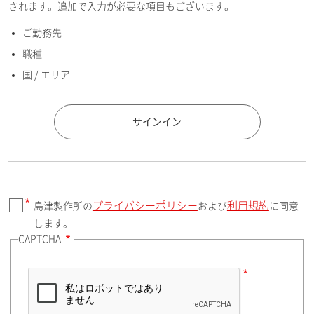
されます。追加で入力が必要な項目もございます。
ご勤務先
E-mailアドレス（半角英数）
職種
国 / エリア
国 / エリア
サインイン
プライバシーポリシー
利用規約
島津製作所の
および
に同意
郵便番号（勤務先）
します。
CAPTCHA
住所検索