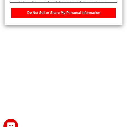
website with our advertising and analytics partners,
また、個人情報を再入力することなくお問合せができるよ
who may combine it with other information that you
うになります。
Do Not Sell or Share My Personal Information
have provided to them or that they have collected from
your use of their services. You have the right to opt-out
登録された個人情報は、当社のプライバシーポリシーに記
of our sharing information about you with our partners.
載された目的のために使用されることがあります。
Please click [Do Not Sell or Share My Personal
Information] to customize your cookie settings on our
website.
Privacy Policy
My SHIMADZU for Analytical 登録
登録時にパスワードを設定してください。
パスワード
文字と数字をそれぞれ1文字以上含み、8文字以上であるこ
と。