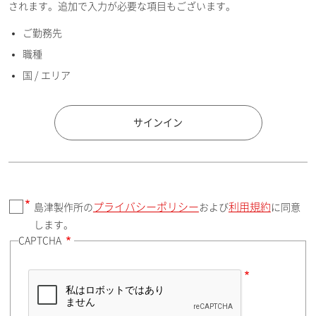
されます。追加で入力が必要な項目もございます。
ご勤務先
E-mailアドレス（半角英数）
職種
国 / エリア
国 / エリア
サインイン
プライバシーポリシー
利用規約
島津製作所の
および
に同意
郵便番号（勤務先）
します。
CAPTCHA
住所検索