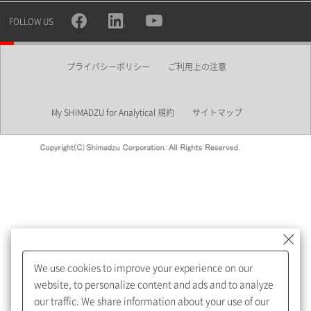
所属部署
FOLLOW US
プライバシーポリシー
ご利用上の注意
業界
My SHIMADZU for Analytical 規約
サイトマップ
会員制サービスMySHIMADZU
for Analyticalへの登録をおすす
めします。
We use cookies to improve your experience on our
My SHIMADZU for Analyticalへ登録いただくと、技術情報や
website, to personalize content and ads and to analyze
取扱説明書・Webinarなどの閲覧ができます。
our traffic. We share information about your use of our