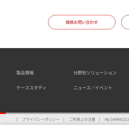
職種
価格お問い合わせ
所属部署
製品情報
分野別ソリューション
業界
ケーススタディ
ニュース／イベント
会員制サービスMySHIMAD
プライバシーポリシー
ご利用上の注意
My SHIMADZU 