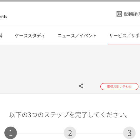
島津製作
ents
料
ケーススタディ
ニュース／イベント
サービス／サポ
価格お問い合わせ
以下の3つのステップを完了してください。
1
2
3