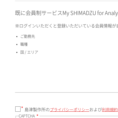
E-mailアドレス（半角
英数）
既に会員制サービスMy SHIMADZU for An
※ログインいただくと登録いただいている会員情報が
ご勤務先
国 / エリア
職種
国 / エリア
郵便番号（勤務先）
都道府県（勤務先）
島津製作所の
および
プライバシーポリシー
利用規約
CAPTCHA