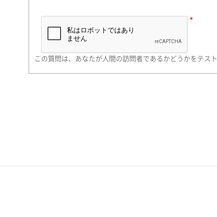
市（勤務先）
町名・番地（勤務先）
この質問は、あなたが人間の訪問者であるかどうかをテス
電話番号
携帯電話番号
ご勤務先