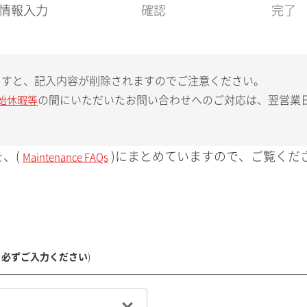
現
情報入力
確認
完了
在
:
ますと、記入内容が削除されますのでご注意ください。
の間にいただいたお問い合わせへのご対応は、翌営業
始休暇等
、(
)にまとめていますので、ご覧くだ
Maintenance FAQs
、必ずご入力ください
)