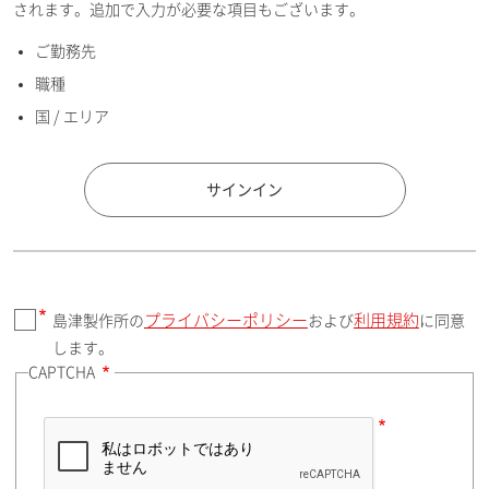
されます。追加で入力が必要な項目もございます。
ご勤務先
E-mailアドレス（半角英数）
職種
国 / エリア
国 / エリア
サインイン
プライバシーポリシー
利用規約
島津製作所の
および
に同意
郵便番号（勤務先）
します。
CAPTCHA
住所検索