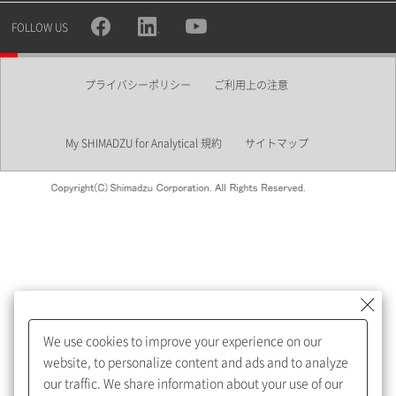
所属部署
FOLLOW US
プライバシーポリシー
ご利用上の注意
業界
My SHIMADZU for Analytical 規約
サイトマップ
会員制サービスMySHIMADZU
for Analyticalへの登録をおすす
めします。
We use cookies to improve your experience on our
My SHIMADZU for Analyticalへ登録いただくと、技術情報や
website, to personalize content and ads and to analyze
取扱説明書・Webinarなどの閲覧ができます。
our traffic. We share information about your use of our