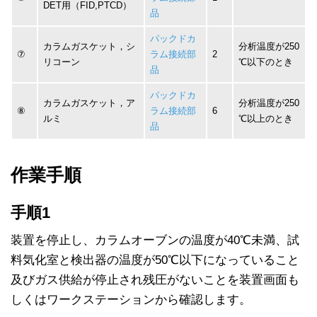
DET用（FID,PTCD）
品
パックドカ
カラムガスケット，シ
分析温度が250
⑦
ラム接続部
2
リコーン
℃以下のとき
品
パックドカ
カラムガスケット，ア
分析温度が250
⑧
ラム接続部
6
ルミ
℃以上のとき
品
作業手順
手順1
装置を停止し、カラムオーブンの温度が40℃未満、試
料気化室と検出器の温度が50℃以下になっていること
及びガス供給が停止され残圧がないことを装置画面も
しくはワークステーションから確認します。