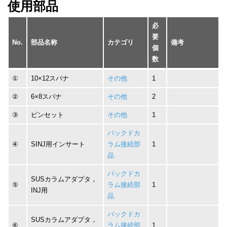
使用部品
必
要
No.
部品名称
カテゴリ
備考
個
数
①
10×12スパナ
その他
1
②
6×8スパナ
その他
2
③
ピンセット
その他
1
パックドカ
④
SINJ用インサート
ラム接続部
1
品
パックドカ
SUSカラムアダプタ，
⑤
ラム接続部
1
INJ用
品
パックドカ
SUSカラムアダプタ，
⑥
ラム接続部
1