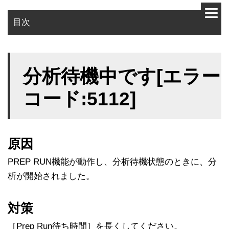
目次
原因
分析待機中です[エラー
対策
コード:5112]
原因
PREP RUN機能が動作し、分析待機状態のときに、分
析が開始されました。
対策
［Prep Run待ち時間］を長くしてください。