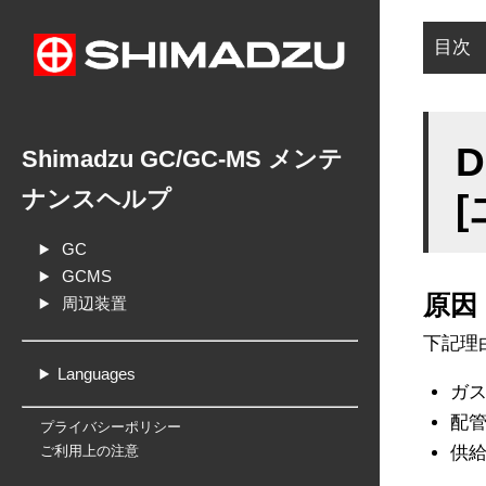
目次
原
対
Shimadzu GC/GC-MS メンテ
ナンスヘルプ
[
GC
GCMS
原因
周辺装置
下記理
Languages
ガ
配
プライバシーポリシー
供
ご利用上の注意