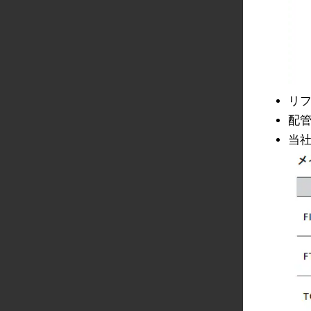
リ
配
当