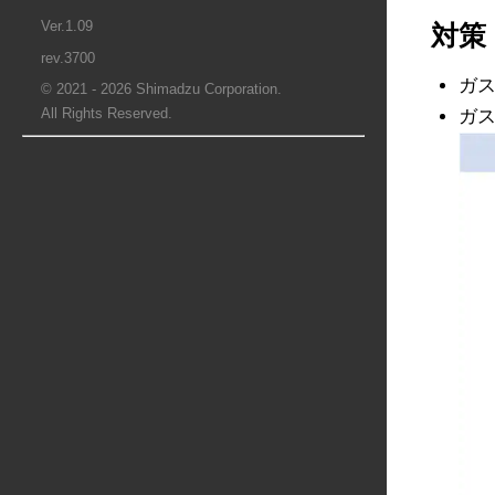
Ver.1.09
対策
rev.3700
ガ
© 2021 - 2026 Shimadzu Corporation.
All Rights Reserved.
ガ