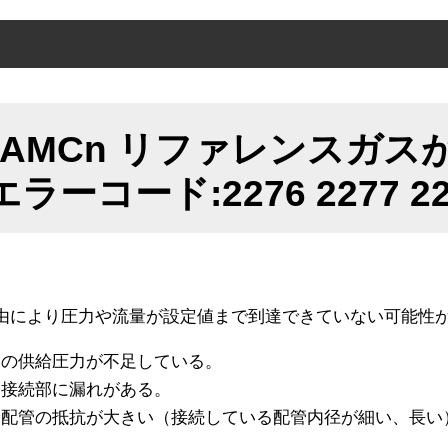
因
DAMCn リファレンスガ
策
エラーコード:2276 2277 227
由により圧力や流量が設定値まで到達できていない可能性
スの供給圧力が不足している。
管接続部に漏れがある。
給配管の抵抗が大きい（接続している配管内径が細い、長い