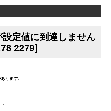
スが設定値に到達しません
8 2279]
があります。
）。