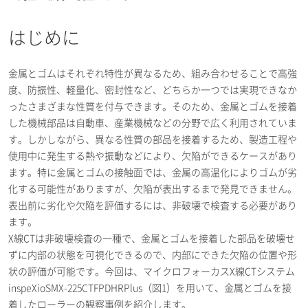
はじめに
金属とゴムはそれぞれ特性が異なるため、組み合わせることで高強
度、防振性、軽量化、密封性など、どちらか一つでは実現できなか
ったさまざまな性質を付与できます。そのため、金属とゴムを接着
した機械部品は自動車、産業機械などの分野で広く利用されていま
す。しかしながら、異なる性質の部品を接着するため、製造工程や
使用中に発生する熱や振動などにより、欠陥ができるケースがあり
ます。特に金属とゴムの接触面では、金属の高温化によりゴムが劣
化する可能性がありますが、欠陥が表出するまで発見できません。
表出前に劣化や欠陥を評価するには、非破壊で検査する必要があり
ます。
X線CTは非破壊検査の一種で、金属とゴムを接着した部品を破壊せ
ずに内部の状態を可視化できるので、内部にできた欠陥の位置や形
状の評価が可能です。今回は、マイクロフォーカスX線CTシステム
inspeXioSMX-225CTFPDHRPlus（図1）を用いて、金属とゴムを接
着したローラーの観察事例を紹介します。