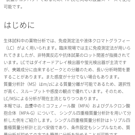
可能です。
はじめに
生体試料中の薬物分析では、免疫測定法や液体クロマトグラフィー
（LC）がよく用いられます。臨床現場では主に免疫測定法が用いら
れてきましたが、非特異反応や抗体試薬のロット間差が指摘されて
います。LCではダイオードアレイ検出器や蛍光検出器が主流です
が、夾雑成分に由来するピークとの分離のため、長い分析時間を要
することがあります。また感度が十分でない場合もあります。
質量分析計（MS）はm/zによる質量分離が可能であるため、選択性
が高く、スループットや感度の観点で優れています。そのため、
LC/MSによる分析が現在主流となりつつあります。
本報では、血漿中のミコフェノール酸（MPA）およびグルクロン酸
抱合体（MPA-G）について、 シングル四重極質量分析計を用いて分
析した例をご紹介します。シングル四重極質量分析計はトリプル四
重極質量分析計と比べ安価であり、条件設定もシンプルなため、質
量分析が初めての方でも簡単に分析を始めることが可能です。