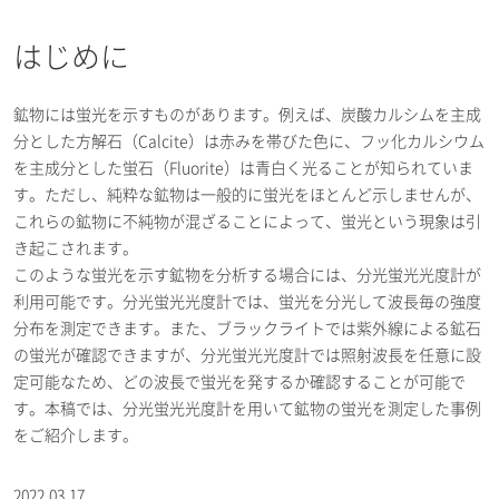
はじめに
鉱物には蛍光を示すものがあります。例えば、炭酸カルシムを主成
分とした方解石（Calcite）は赤みを帯びた色に、フッ化カルシウム
を主成分とした蛍石（Fluorite）は青白く光ることが知られていま
す。ただし、純粋な鉱物は一般的に蛍光をほとんど示しませんが、
これらの鉱物に不純物が混ざることによって、蛍光という現象は引
き起こされます。
このような蛍光を示す鉱物を分析する場合には、分光蛍光光度計が
利用可能です。分光蛍光光度計では、蛍光を分光して波長毎の強度
分布を測定できます。また、ブラックライトでは紫外線による鉱石
の蛍光が確認できますが、分光蛍光光度計では照射波長を任意に設
定可能なため、どの波長で蛍光を発するか確認することが可能で
す。本稿では、分光蛍光光度計を用いて鉱物の蛍光を測定した事例
をご紹介します。
2022.03.17