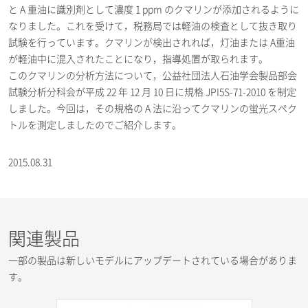
と A 重油に識別剤として濃度 1 ppm のクマリンが添加されるように
なりました。これを受けて，税務局では軽油の検査として抜き取り
試験を行っています。クマリンが検出されれば，灯油または A重油
が軽油中に混入されたことになり，指導処置が取られます。
このクマリンの分析方法について，公益社団法人石油学会製品部会
試験分析分科会が平成 22 年 12 月 10 日に規格 JPI5S-71-2010 を制定
しました。今回は，その規格の A 法に沿ってクマリンの蛍光スペク
トルを測定しましたのでご紹介します。
2015.08.31
関連製品
一部の製品は新しいモデルにアップデートされている場合がありま
す。