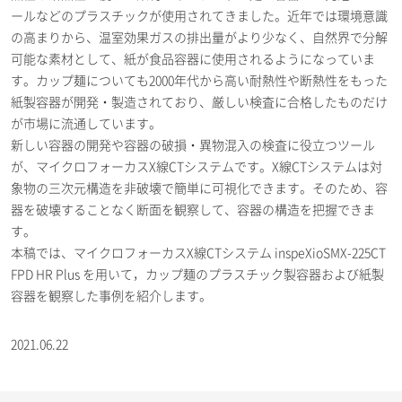
ールなどのプラスチックが使用されてきました。近年では環境意識
の高まりから、温室効果ガスの排出量がより少なく、自然界で分解
可能な素材として、紙が食品容器に使用されるようになっていま
す。カップ麺についても2000年代から高い耐熱性や断熱性をもった
紙製容器が開発・製造されており、厳しい検査に合格したものだけ
が市場に流通しています。
新しい容器の開発や容器の破損・異物混入の検査に役立つツール
が、マイクロフォーカスX線CTシステムです。X線CTシステムは対
象物の三次元構造を非破壊で簡単に可視化できます。そのため、容
器を破壊することなく断面を観察して、容器の構造を把握できま
す。
本稿では、マイクロフォーカスX線CTシステム inspeXioSMX-225CT
FPD HR Plus を用いて，カップ麺のプラスチック製容器および紙製
容器を観察した事例を紹介します。
2021.06.22