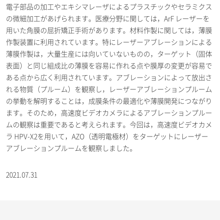
電子部品の加工やエキシマレーザによるプラスチックやセラミクス
の微細加工があげられます。医療分野に関しては，ArF レーザーを
用いた角膜の屈折矯正手術があります。材料作製に関しては，薄膜
作製装置に利用されています。特にレーザーアブレーションによる
薄膜作製は，大量生産には向いていないものの，ターゲット（固体
表面）と同じ組成比の薄膜を容易に作れる点や膜厚の変更が容易で
ある点から広く利用されています。アブレーションによって放出さ
れる物質（プルーム）を観察し，レーザーアブレーションプルーム
の挙動を解明することは，成膜条件の最適化や薄膜開発につながり
ます。そのため，高速度ビデオカメラによるアブレーションプルー
ムの観察は重要であると考えられます。今回は，高速度ビデオカメ
ラ HPV-X2を用いて，AZO（透明電極材）をターゲットにレーザー
アブレーションプルームを観察しました。
2021.07.31