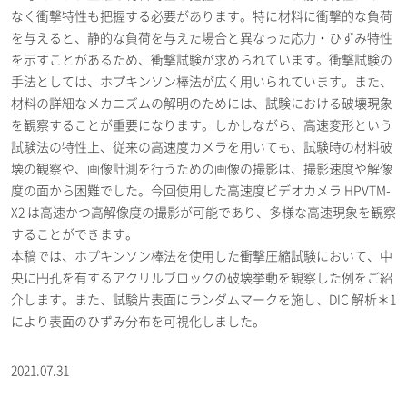
なく衝撃特性も把握する必要があります。特に材料に衝撃的な負荷
を与えると、静的な負荷を与えた場合と異なった応力・ひずみ特性
を示すことがあるため、衝撃試験が求められています。衝撃試験の
手法としては、ホプキンソン棒法が広く用いられています。また、
材料の詳細なメカニズムの解明のためには、試験における破壊現象
を観察することが重要になります。しかしながら、高速変形という
試験法の特性上、従来の高速度カメラを用いても、試験時の材料破
壊の観察や、画像計測を行うための画像の撮影は、撮影速度や解像
度の面から困難でした。今回使用した高速度ビデオカメラ HPVTM-
X2 は高速かつ高解像度の撮影が可能であり、多様な高速現象を観察
することができます。
本稿では、ホプキンソン棒法を使用した衝撃圧縮試験において、中
央に円孔を有するアクリルブロックの破壊挙動を観察した例をご紹
介します。また、試験片表面にランダムマークを施し、DIC 解析＊1
により表面のひずみ分布を可視化しました。
2021.07.31