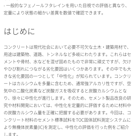
- 一般的なフェノールフタレインを用いた目視での評価と異なり、
定量により状態の細かい差異を数値で確認できます。
はじめに
コンクリートは現代社会において必要不可欠な土木・建築用材で、
用途は建築物、道路、トンネルなど多岐にわたります。これらはセ
メントや骨材、水などを混ぜ固めたもので非常に頑丈ですが、欠け
やひび割れにつながる劣化要因はいくつかあります。その中でも大
きな劣化要因の一つとして「中性化」が知られています。コンクリ
ートはカルシウムを多量に含むため、通常強アルカリ性ですが、空
気中の二酸化炭素など炭酸ガスを吸収すると炭酸カルシウムとな
り、徐々に中性化が進行します。そのため、セメント製品改良の研
究や材料開発においては、中性化を定量的に評価するために材料中
の炭酸カルシウム量を正確に把握する必要があります。今回は、コ
ンクリート材料のセメント標準試料をTOC固体試料測定システムに
より無機体炭素量(IC)を測定し、中性化の評価を行った例をご紹介
します。