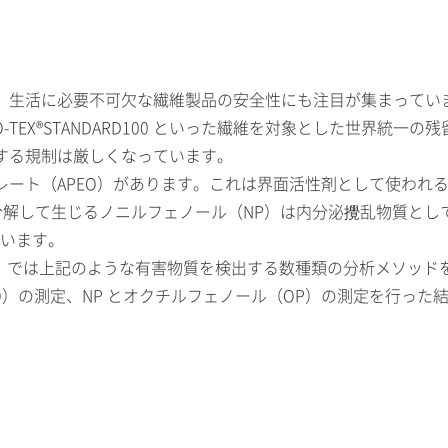
生活に必要不可欠な繊維製品の安全性にも注目が集まっていま
TEX®STANDARD100 といった繊維を対象とした世界統
する規制は厳しくなっています。
レート（APEO）があります。これは界面活性剤として使われ
分解して生じるノニルフェノール（NP）は内分泌攪乱物質と
ています。
害物質」では上記のような有害物質を検出する数種類の分析メソッ
EO）の測定、NP とオクチルフェノール（OP）の測定を行っ