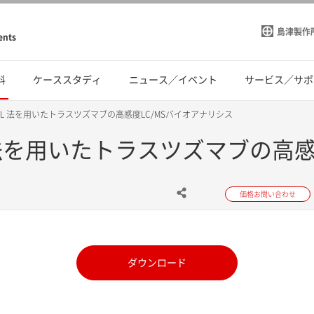
島津製作
ents
料
ケーススタディ
ニュース／イベント
サービス／サポ
 とnSMOL 法を用いたトラスツズマブの高感度LC/MSバイオアナリシス
nSMOL 法を用いたトラスツズマブの
価格お問い合わせ
ダウンロード