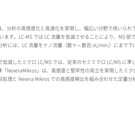
ムは、分析の高感度化と高速化を実現し、幅広い分野で用いら
ています。LC-MS では LC 流量を低減させることにより、M
は、LC 流量をナノ流量（数十～数百 nL/min.）にまで下
近）まで低減したミクロ LC/MS では、従来のセミミクロ LC/
NexeraMikros」は、高感度と堅牢性の両立を実現したミクロ
と Nexera Mikros での高感度検出を組み合わせた定