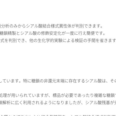
質量分析のみからシアル酸結合様式異性体が判別できます。
ことで、糖鎖精製とシアル酸の修飾安定化が一度に行え簡便です。
合様式を判別でき、他の生化学的実験による検証の手間を省きま
しています。特に糖鎖の非還元末端に存在するシアル酸は、そ
ゼ処理が用いられていますが、標品が必要であったり複雑な糖鎖
糖鎖解析に広く利用されるようになりましたが、シアル酸残基