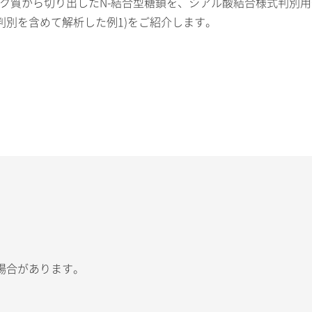
ら切り出したN-結合型糖鎖を、シアル酸結合様式判別用安定化試薬キ
体判別を含めて解析した例1)をご紹介します。
場合があります。