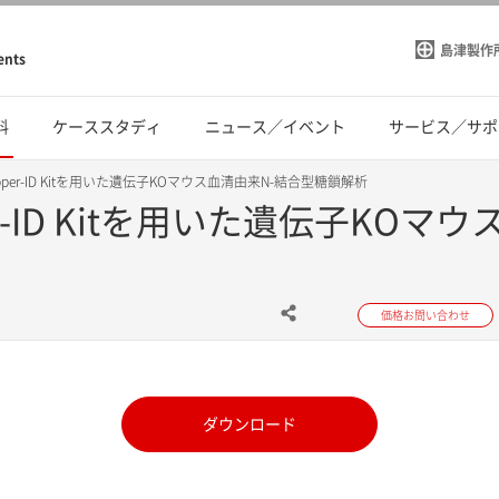
島津製作
ents
料
ケーススタディ
ニュース／イベント
サービス／サポ
loCapper-ID Kitを用いた遺伝子KOマウス血清由来N-結合型糖鎖解析
apper-ID Kitを用いた遺伝子K
価格お問い合わせ
ダウンロード