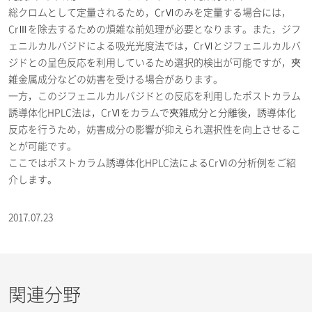
総クロムとして定量されるため，CrⅥのみを定量する場合には，
CrⅢを除去するための煩雑な前処理が必要となります。また，ジフ
ェニルカルバジドによる吸光光度法では，CrⅥとジフェニルカルバ
ジドとの呈色反応を利用しているため選択的検出が可能ですが，夾
雑金属成分などの妨害を受ける場合があります。
一方，このジフェニルカルバジドとの反応を利用したポストカラム
誘導体化HPLC法は，CrⅥをカラムで夾雑成分と分離後，誘導体化
反応を行うため，妨害成分の影響が抑えられ選択性を向上させるこ
とが可能です。
ここではポストカラム誘導体化HPLC法によるCrⅥの分析例をご紹
介します。
2017.07.23
関連分野