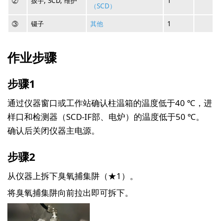
②
扳手, SCD, 维护
1
（SCD）
③
镊子
其他
1
作业步骤
步骤1
通过仪器窗口或工作站确认柱温箱的温度低于40 ℃，进
样口和检测器（SCD-IF部、电炉）的温度低于50 ℃。
确认后关闭仪器主电源。
步骤2
从仪器上拆下臭氧捕集阱（★1）。
将臭氧捕集阱向前拉出即可拆下。