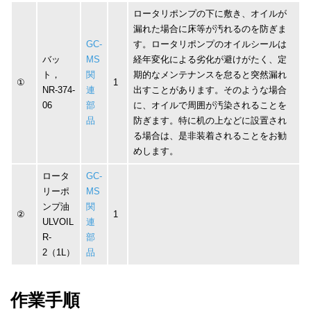
ロータリポンプの下に敷き、オイルが
漏れた場合に床等が汚れるのを防ぎま
GC-
す。ロータリポンプのオイルシールは
バッ
MS
経年変化による劣化が避けがたく、定
ト，
関
期的なメンテナンスを怠ると突然漏れ
①
1
NR-374-
連
出すことがあります。そのような場合
06
部
に、オイルで周囲が汚染されることを
品
防ぎます。特に机の上などに設置され
る場合は、是非装着されることをお勧
めします。
ロータ
GC-
リーポ
MS
ンプ油
関
②
1
ULVOIL
連
R-
部
2（1L）
品
作業手順