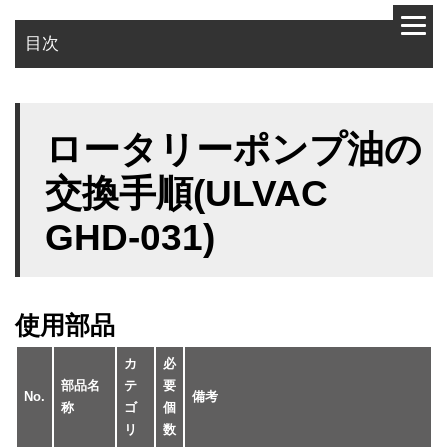
目次
使用部品
ロータリーポンプ油の
作業手順
交換手順(ULVAC
GHD-031)
使用部品
カ
必
部品名
テ
要
No.
備考
称
ゴ
個
リ
数