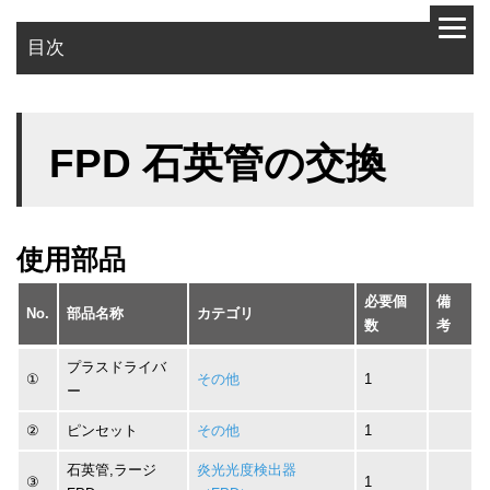
目次
使用部品
FPD 石英管の交換
作業手順
使用部品
必要個
備
No.
部品名称
カテゴリ
数
考
プラスドライバ
①
その他
1
ー
②
ピンセット
その他
1
石英管,ラージ
炎光光度検出器
③
1