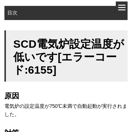
目次
原因
SCD電気炉設定温度が
対策
低いです[エラーコー
ド:6155]
原因
電気炉の設定温度が750℃未満で自動起動が実行されま
した。