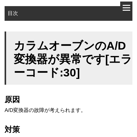
目次
原因
カラムオーブンのA/D
対策
変換器が異常です[エラ
ーコード:30]
原因
A/D変換器の故障が考えられます。
対策