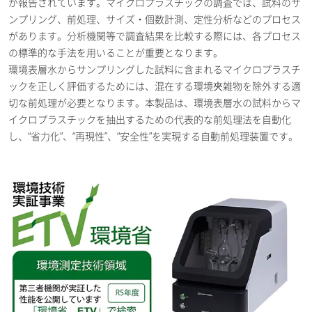
が報告されています。マイクロプラスチックの調査では、試料のサ
ンプリング、前処理、サイズ・個数計測、定性分析などのプロセス
があります。分析機関等で調査結果を比較する際には、各プロセス
の標準的な手法を用いることが重要となります。
環境表層水からサンプリングした試料に含まれるマイクロプラスチ
ックを正しく評価するためには、混在する環境夾雑物を除外する適
切な前処理が必要となります。本製品は、環境表層水の試料からマ
イクロプラスチックを抽出するための代表的な前処理法を自動化
し、“省力化”、“再現性”、“安全性”を実現する自動前処理装置です。