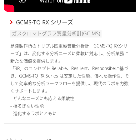
GCMS-TQ RX シリーズ
ガスクロマトグラフ質量分析計(GC-MS)
島津製作所のトリプル四重極質量分析計「GCMS-TQ RXシリ
ーズ」は、変化する分析ニーズに柔軟に対応し、分析業務に
新たな価値を提供します。
「3R」のコンセプト Reliable、Resilient、Responsibeに基づ
き、GCMS-TQ RX Series は安定した性能、優れた操作性、そ
して効率的な分析ワークフローを提供し、現代のラボを力強
くサポートします。
- どんなニーズにも応える柔軟性
- 揺るぎない性能
- 進化するラボとともに