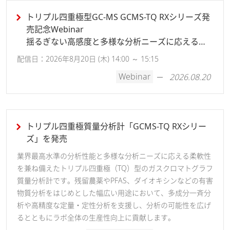
トリプル四重極型GC-MS GCMS-TQ RXシリーズ発
売記念Webinar
揺るぎない高感度と多様な分析ニーズに応える柔
軟性
配信日：2026年8月20日 (木) 14:00 ～ 15:15
Webinar
2026.08.20
トリプル四重極質量分析計「GCMS-TQ RXシリー
ズ」を発売
業界最高水準の分析性能と多様な分析ニーズに応える柔軟性
を兼ね備えたトリプル四重極（TQ）型のガスクロマトグラフ
質量分析計です。残留農薬やPFAS、ダイオキシンなどの有害
物質分析をはじめとした幅広い用途において、多成分一斉分
析や高精度な定量・定性分析を支援し、分析の可能性を広げ
るとともにラボ全体の生産性向上に貢献します。