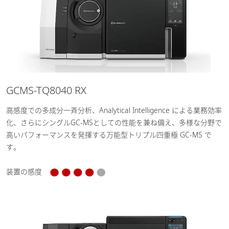
GCMS-TQ8040 RX
高感度での多成分一斉分析、Analytical Intelligence による業務効率
化、さらにシングルGC-MSとしての性能を兼ね備え、多様な分野で
高いパフォーマンスを発揮する万能型トリプル四重極 GC-MS で
す。
装置の感度